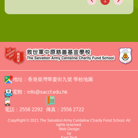
1
地址：香港柴灣華廈街九號
學校地圖
電郵：
info@saccf.edu.hk
電話：2556 2292
傳真：2556 2722
CopyRight © 2021 The Salvation Army Centaline Charity Fund School. All
rights reserved.
Web Design
by
East Tech