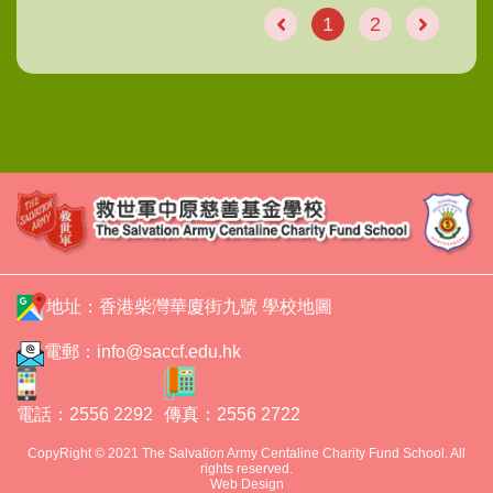
1
2
地址：香港柴灣華廈街九號
學校地圖
電郵：
info@saccf.edu.hk
電話：2556 2292
傳真：2556 2722
CopyRight © 2021 The Salvation Army Centaline Charity Fund School. All
rights reserved.
Web Design