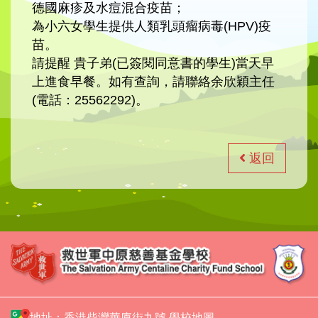
德國麻疹及水痘混合疫苗；
為小六女學生提供人類乳頭瘤病毒(HPV)疫
苗。
請提醒 貴子弟(已簽閱同意書的學生)當天早
上進食早餐。如有查詢，請聯絡余欣穎主任
(電話：25562292)。
返回
地址：香港柴灣華廈街九號
學校地圖