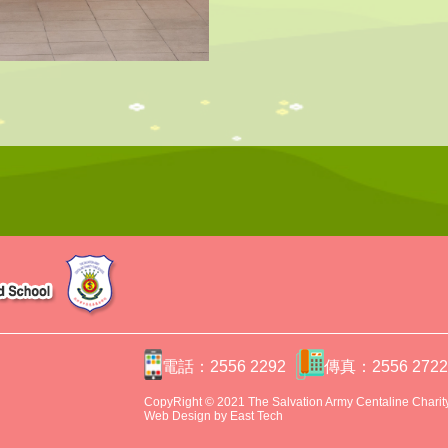
電話：2556 2292
傳真：2556 272
CopyRight © 2021 The Salvation Army Centaline Charity 
Web Design
by
East Tech