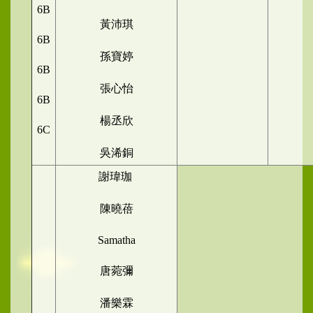
6B
黃沛琪
6B
孫寶婷
6B
張心怡
6B
楊丞欣
6C
吳浠銅
謝瑋珈
陳曉蓓
Samatha
唐菀彌
潘樂霖