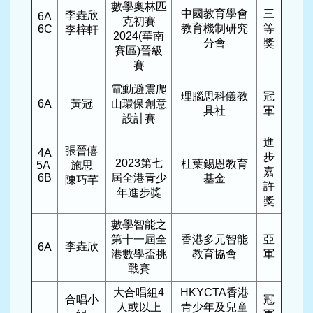
數學奧林匹
中國教育學會
三
李垚欣
6A
克初賽
教育機制研究
等
6C
李梓軒
2024(華南
分會
獎
賽區)晉級
賽
電動避震爬
理腦思科儀教
冠
6A
黃冠
山環保創意
具社
軍
設計賽
進
張晉僖
4A
步
2023第七
杜葉錫恩教育
5A
施思
嘉
6B
屆全港青少
基金
陳巧芊
許
年進步獎
獎
數學智能之
第十一屆全
香港多元智能
亞
李垚欣
6A
港數學盃挑
教育協會
軍
戰賽
大合唱組4
HKYCTA香港
合唱小
冠
人或以上
青少年及兒童