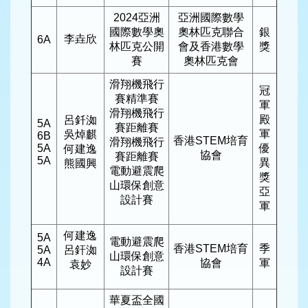
2024亞洲
亞洲國際數學
國際數學奧
奧林匹克聯合
銀
李垚欣
6A
林匹克公開
會及香港數學
獎
賽
奧林匹克會
滑翔機飛行
冠
賽精準賽
軍
滑翔機飛行
殿
呂釺洳
5A
賽距離賽
軍
吳焯麒
6B
香港STEM培育
滑翔機飛行
5A
優
何建逸
協會
賽距離賽
5A
異
熊國興
電動避震爬
獎
山環保創意
亞
設計賽
軍
何建逸
5A
電動避震爬
香港STEM培育
季
5A
呂釬洳
山環保創意
4A
協會
軍
袁妙
設計賽
華夏盃全國