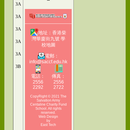
3A
3A
3A
地址：香港柴
灣華廈街九號
學
3A
校地圖
3A
電郵：
info@saccf.edu.hk
3B
電話：
傳真：
2556
2556
2292
2722
CopyRight © 2021 The
Salvation Army
Centaline Charity Fund
School. All rights
reserved.
Web Design
by
East Tech