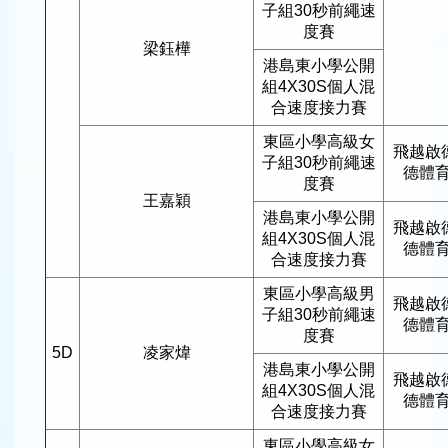
子組30秒前繩速
度賽
梁鈺樺
港島東小學公開
組4X30S個人混
合速度接力賽
東區小學高級女
飛越啟
子組30秒前繩速
德體
度賽
王嘉穎
港島東小學公開
飛越啟
組4X30S個人混
德體
合速度接力賽
東區小學高級男
飛越啟
子組30秒前繩速
德體
度賽
5D
凌家煒
港島東小學公開
飛越啟
組4X30S個人混
德體
合速度接力賽
東區小學高級女