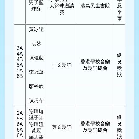
男子籃
人籃球邀請
港島民生書院
及
球隊
賽
季
軍
黃泳誼
袁妙
3A
4A
優
陳曉藝
4B
香港學校音樂
良
5A
中文朗誦
及朗誦協會
獎
5A
李冠華
狀
6B
廖梓欽
陳巧芊
謝瑋珈
2A
優
湛子朗
5B
香港學校音樂
良
6A
謝瑋澄
英文朗誦
6A
及朗誦協會
獎
黃冠
6A
狀
施志霖