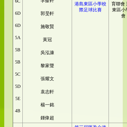
李傲軒
6C
港島東區小學校
育聯會
際足球比賽
東區小
6D
郭旻軒
會
6D
施敬賢
5A
黃冠
5B
吳泓漮
5B
黎家聲
5C
張耀文
5D
袁志軒
5E
楊一銘
4B
鍾偉超