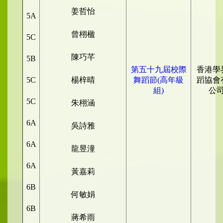
姜哲怡
5A
曾栩楹
5C
陳巧芊
5B
第五十九屆校際
香港學
5C
楊梓晴
舞蹈節(高年級
蹈協會
組)
公
5C
朱栩涵
6A
吳詩雅
6A
龍昱潼
6A
黃嘉莉
6B
何敏娟
6B
蔣希雨