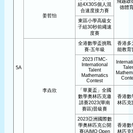
飛越啟
組4X30S個人混
德體
合速度接力賽
姜哲怡
東區小學高級女
子組30秒前繩速
度賽
全港數學盃挑戰
香港多
賽-五年級
能教育
2023 ITMC-
Internat
International
Tale
5A
Talent
Mathema
Mathematics
Conte
Contest
「華夏盃」全國
李垚欣
數學奧林匹克邀
香港數
請賽2023(華南
林匹克
賽區)晉級賽
2023亞洲國際數
學奧林匹克公開
香港數
賽(AIMO Open
林匹克