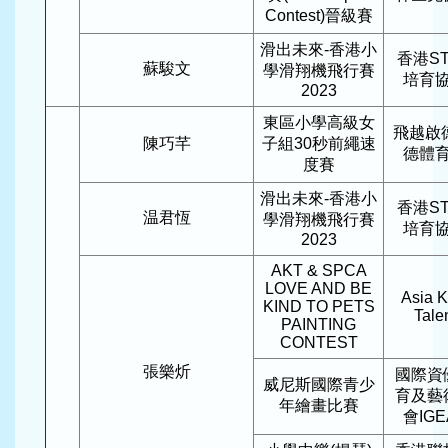
Contest)晉級賽
滑出未來-香港小
香港ST
蘇駿文
學滑翔機飛行賽
培育
2023
東區小學高級女
飛越啟
陳巧芊
子組30秒前繩速
德體
度賽
滑出未來-香港小
香港ST
温君恆
學滑翔機飛行賽
培育
2023
AKT & SPCA
LOVE AND BE
Asia K
KIND TO PETS
Tale
PAINTING
CONTEST
張樂炘
國際資
威尼斯國際青少
育及藝
年繪畫比賽
會IGE