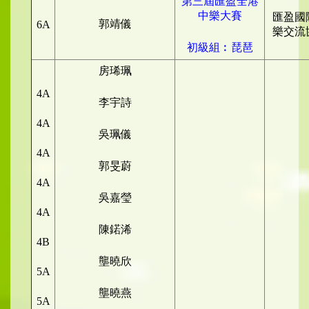
第三屆匯盈全港
中樂大賽
匯盈國
郭靖儀
6A
樂交流
初級組︰琵琶
房琋珮
4A
李宇詩
4A
吳珮儀
4A
郭旻蔚
4A
吳嘉瑩
4A
陳鍩浠
4B
壟曉欣
5A
壟曉燕
5A