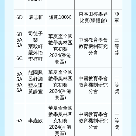
東區田徑學界
亞
袁志軒
短跑100米
6D
比賽(學體會)
軍
司徒子
6B
華夏盃全國
5A
樂
中國教育學會
三
數學奧林匹
5A
葉毅軒
教育機制研究
等
克初賽
嚴焯怡
分會
獎
2024(香港
6C
李梓軒
賽區)
華夏盃全國
熊國興
5A
數學奧林匹
中國教育學會
二
呂釺洳
5A
6A
克初賽
教育機制研究
等
藍友謙
6A
2024(香港
分會
獎
黃靜宜
賽區)
華夏盃全國
數學奧林匹
中國教育學會
一
6A
李垚欣
克初賽
教育機制研究
等
2024(香港
分會
獎
賽區)