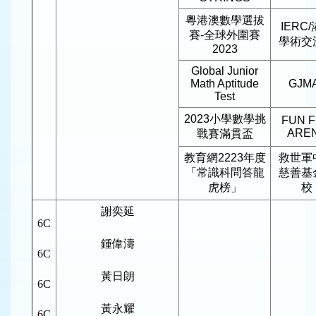
粵港澳數學選拔
IERC
賽-全球外圍賽
學術交
2023
Global Junior
Math Aptitude
GJM
Test
2023小學數學挑
FUN 
ARE
戰賽滿貫盃
教育網2223年度
救世軍
「常識科問答龍
慈善基
虎榜」
校
謝奕延
6C
鍾偉濤
6C
黃日朗
6C
黃永耀
6C