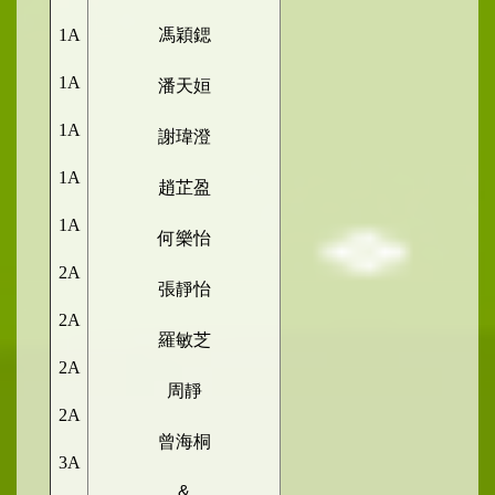
1A
馮穎鍶
1A
潘天姮
1A
謝瑋澄
1A
趙芷盈
1A
何樂怡
2A
張靜怡
2A
羅敏芝
2A
周靜
2A
曾海桐
3A
&