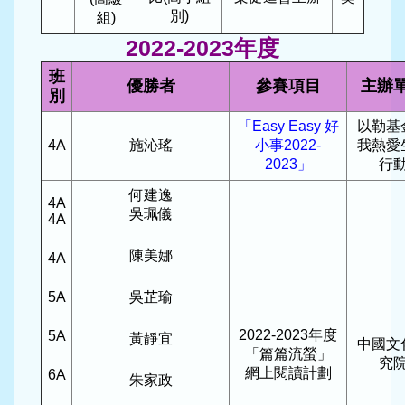
別)
組)
2022-2023年度
班
優勝者
參賽項目
主辦
別
「Easy Easy 好
以勒基
4A
施沁瑤
小事2022-
我熱愛
2023」
行
何建逸
4A
吳珮儀
4A
陳美娜
4A
5A
吳芷瑜
2022-2023年度
5A
黃靜宜
中國文
「篇篇流螢」
究
網上閱讀計劃
6A
朱家政