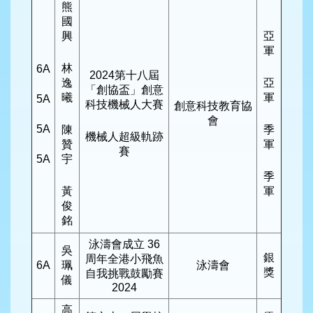
熊
國
興
亞
軍
林
6A
2024第十八屆
逸
亞
「創協盃」創意
曦
軍
5A
科技機械人大賽
創意科技教育協
會
5A
陳
季
機械人超級軌跡
贊
軍
賽
5A
宇
季
黃
軍
俊
銘
泳濤會成立 36
吳
銀
周年全港小飛魚
6A
珮
泳濤會
獎
自我挑戰鼓勵賽
儀
2024
高