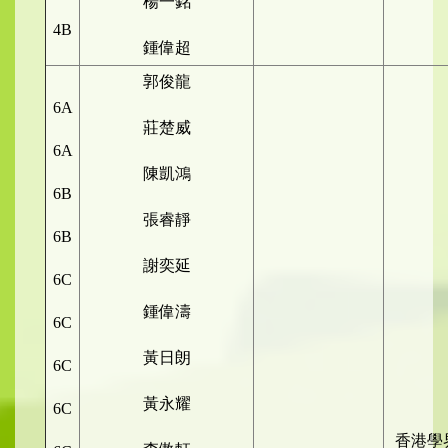
楊一銘
4B
鍾偉超
郭俊龍
6A
莊楚威
6A
陳凱鴻
6B
張睿靜
6B
謝奕延
6C
鍾偉濤
6C
黃日朗
6C
黃永耀
6C
香港學