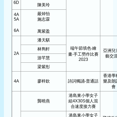
6D
陳美玲
嚴焯怡
4A
5A
施志霖
6A
萬紫盈
潘天騏
端午節填色‧繪
林雋軒
亞洲兒
2A
畫‧手工勞作比賽
藝交
游芊慧
2023
梁紫彤
香港學
4A
廖梓欽
詩詞獨誦-普通話
樂及朗
會
港島東小學女子
龔曉燕
組4X30S個人混
合速度接力賽
港島東小學女子