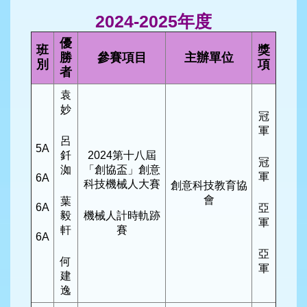
2024-2025年度
優
班
獎
勝
參賽項目
主辦單位
別
項
者
袁
妙
冠
軍
呂
5A
釺
2024第十八屆
冠
洳
「創協盃」創意
軍
6A
科技機械人大賽
創意科技教育協
會
葉
6A
亞
毅
機械人計時軌跡
軍
軒
賽
6A
亞
何
軍
建
逸