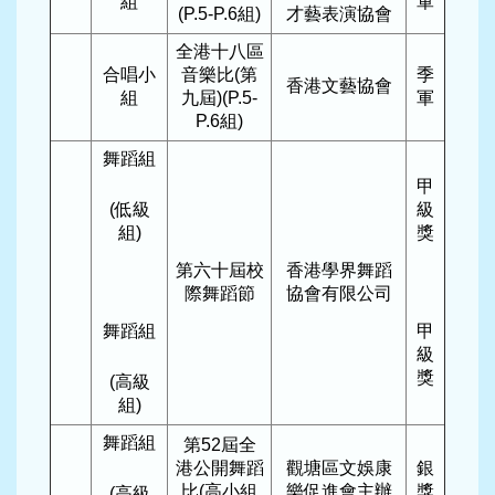
組
軍
(P.5-P.6組)
才藝表演協會
全港十八區
合唱小
音樂比(第
季
香港文藝協會
組
九屆)(P.5-
軍
P.6組)
舞蹈組
甲
(低級
級
組)
獎
第六十屆校
香港學界舞蹈
際舞蹈節
協會有限公司
舞蹈組
甲
級
獎
(高級
組)
舞蹈組
第52屆全
港公開舞蹈
觀塘區文娛康
銀
比(高小組
樂促進會主辦
獎
(高級