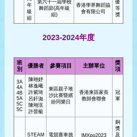
第六十一屆學校
優
年
香港學界舞蹈協
舞蹈節(高年級
等
級
會有限公司
組)
獎
組
2023-2024年度
班
獎
優勝者
參賽項目
主辦單位
別
項
陳翊妤
3A
林逸曦
4A
東區親子堆
許紫琦
香港東區家長
冠
4B
沙比賽暨繽
5A
呂釬洳
教師會聯會
軍
紛同樂日
5C
陳翊洭
5C
許晉榳
銅
獎
STEAM
電競賽車挑
及
IMXpo2023