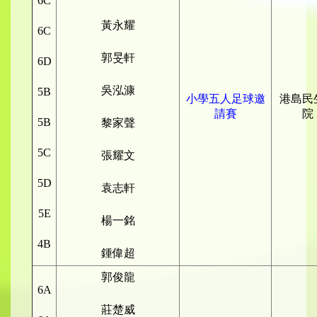
6C
黃永耀
6C
郭旻軒
6D
吳泓漮
5B
小學五人足球邀
港島民
請賽
院
5B
黎家聲
5C
張耀文
5D
袁志軒
5E
楊一銘
4B
鍾偉超
郭俊龍
6A
莊楚威