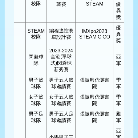
校隊
STEAM
戰賽
優
異
獎
優
編程遙控賽
STEAM
IMXpo2023
異
校隊
STEAM GIGO
車設計賽
獎
2023-2024
全港(單球
閃避球
亞
式)閃避球
隊
軍
新秀賽
男子籃
男子五人籃
張振興伉儷書
季
球隊
球邀請賽
院
軍
女子籃
女子五人籃
張振興伉儷書
季
球隊
球邀請賽
院
軍
男子足
男子五人足
張振興伉儷書
殿
球隊
球邀請賽
院
軍
亞
小學男子三
軍