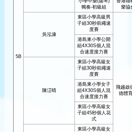
小學中樂(揚琴)
香港聯
獨奏-初級組
樂協
東區小學高級男
子組30秒前繩速
度賽
吳泓漮
港島東小學公開
組4X30S個人混
合速度接力賽
5B
東區小學高級女
子組30秒前繩速
度賽
港島東小學女子
飛越啟
陳淽晴
組4X30S個人混
德體
合速度接力賽
東區小學高級女
子組45秒個人花
式
東區小學高級女