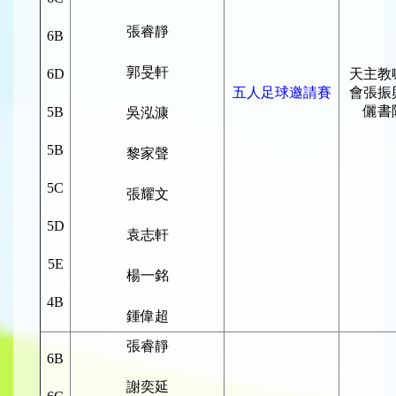
張睿靜
6B
郭旻軒
6D
天主教
五人足球邀請賽
會張振
儷書
5B
吳泓漮
5B
黎家聲
5C
張耀文
5D
袁志軒
5E
楊一銘
4B
鍾偉超
張睿靜
6B
謝奕延