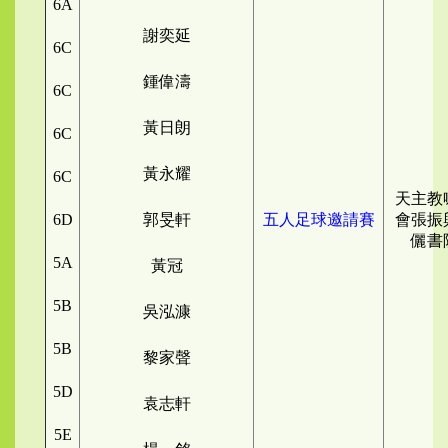
6A
謝奕延
6C
鍾偉濤
6C
黃日朗
6C
黃永耀
6C
天主教
6D
郭旻軒
五人足球邀請賽
會張振
儷書
5A
黃冠
5B
吳泓漮
5B
黎家聲
5D
袁志軒
5E