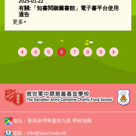
2025-01-22
有關:「知書閱聽圖書館」電子書平台使用
通告
更多+
4
5
6
7
8
9
地址：香港柴灣華廈街九號
學校地圖
電郵：
info@saccf.edu.hk