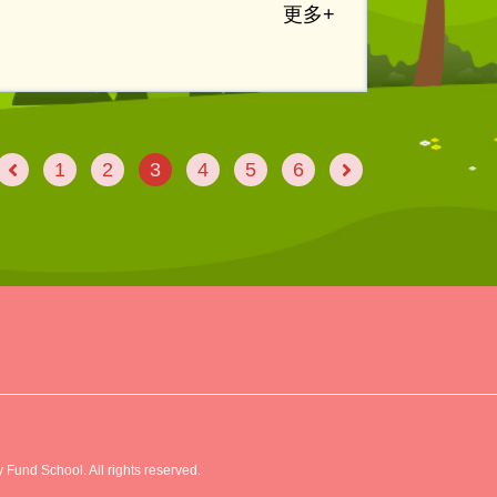
更多+
1
2
3
4
5
6
2
Fund School. All rights reserved.